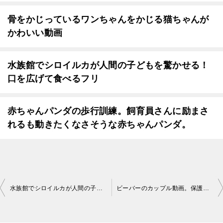
骨をかじっているワンちゃんをかじる猫ちゃんが
かわいい動画
水族館でシロイルカが人間の子どもを驚かせる！
口を広げて食べるフリ
赤ちゃんパンダの歩行訓練。飼育員さんに励まさ
れるも動きたくなさそうな赤ちゃんパンダ。
投
水族館でシロイルカが人間の子どもを驚かせる！口を広げて食べるフリ
ビーバーのカップル動画。保護された施設で出会った二匹のビーバーは恋に落ちる
稿
ナ