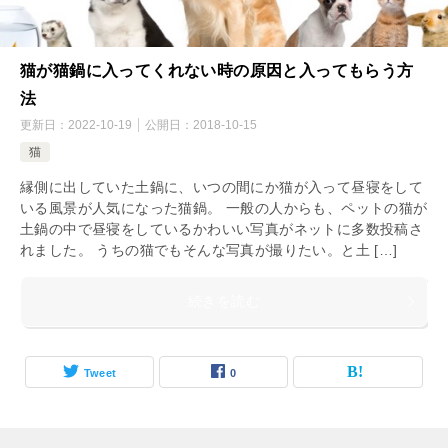
猫が猫鍋に入ってくれない時の原因と入ってもらう方
法
更新日：
2022-10-19
公開日：
2018-10-15
猫
縁側に出していた土鍋に、いつの間にか猫が入って昼寝をして
いる風景が人気になった猫鍋。 一般の人からも、ペットの猫が
土鍋の中で昼寝をしているかわいい写真がネットに多数投稿さ
れました。 うちの猫でもそんな写真が撮りたい。と土 […]
続きを読む
Tweet
0