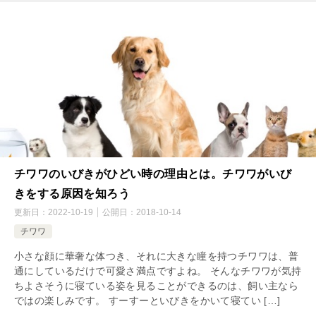
チワワのいびきがひどい時の理由とは。チワワがいび
きをする原因を知ろう
更新日：
2022-10-19
公開日：
2018-10-14
チワワ
小さな顔に華奢な体つき、それに大きな瞳を持つチワワは、普
通にしているだけで可愛さ満点ですよね。 そんなチワワが気持
ちよさそうに寝ている姿を見ることができるのは、飼い主なら
ではの楽しみです。 すーすーといびきをかいて寝てい […]