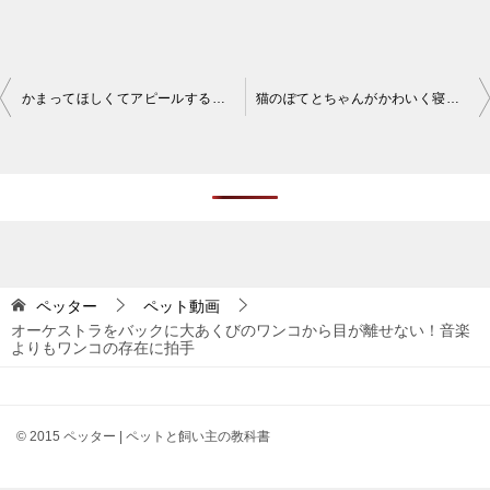
投
かまってほしくてアピールするモルモットがかわいい！キュインと鳴くモルモットにキュン
猫のぽてとちゃんがかわいく寝る動画！なんだこの寝相は！
稿
ナ
ビ
ゲ
ー
シ
ペッター
ペット動画
オーケストラをバックに大あくびのワンコから目が離せない！音楽
ョ
よりもワンコの存在に拍手
ン
© 2015 ペッター | ペットと飼い主の教科書