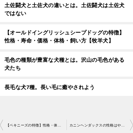
土佐闘犬と土佐犬の違いとは。土佐闘犬は土佐犬
ではない
【オールドイングリッシュシープドッグの特徴】
性格・寿命・価格・体格・飼い方【牧羊犬】
毛色の種類が豊富な犬種とは。沢山の毛色がある
犬たち
長毛な犬7種。長い毛に癒やされよう
投
【ペキニーズの特徴】性格・体重・寿命・しつけ方
カニンヘンダックスの性格はやんちゃ？【カニンヘンダックスの特徴・寿命・値段・かかりやすい病気】