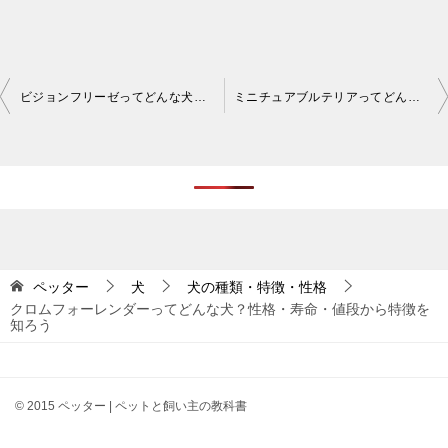
投
ビジョンフリーゼってどんな犬？性格・寿命・値段などを知ろう
ミニチュアブルテリアってどんな犬？性格・寿命・値段などの特徴を知ろう
稿
ナ
ビ
ゲ
ー
シ
ペッター
犬
犬の種類・特徴・性格
クロムフォーレンダーってどんな犬？性格・寿命・値段から特徴を
ョ
知ろう
ン
© 2015 ペッター | ペットと飼い主の教科書