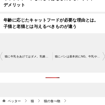
デメリット
年齢に応じたキャットフードが必要な理由とは。
子猫と老猫とは与えるべきものが違う
投
猫に牛乳をあげてはダメ。乳糖を分解できず下痢になることも
猫にパンは基本的にNG。牛乳や味付きはあげないようにしよう
稿
ナ
ビ
ゲ
ー
シ
ペッター
猫
猫の食べ物