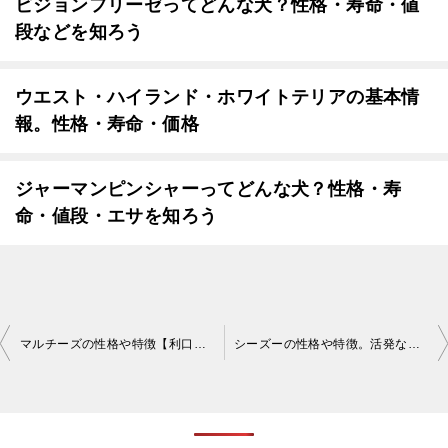
ビジョンフリーゼってどんな犬？性格・寿命・値
段などを知ろう
ウエスト・ハイランド・ホワイトテリアの基本情
報。性格・寿命・価格
ジャーマンピンシャーってどんな犬？性格・寿
命・値段・エサを知ろう
投
マルチーズの性格や特徴【利口で大胆かつ優雅な性格】
シーズーの性格や特徴。活発な頑固者な犬種
稿
ナ
ビ