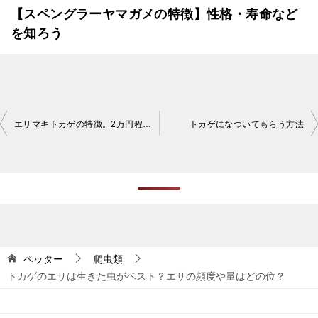
【スペングラーヤマガメの特徴】性格・寿命など
を知ろう
投
エリマキトカゲの特徴。2万円程度で買えて20年近く生きるって知ってた？
トカゲになついてもらう方法
稿
ナ
ビ
ゲ
ー
シ
ペッター
爬虫類
トカゲのエサは生きた虫がベスト？エサの頻度や量はどの位？
ョ
ン