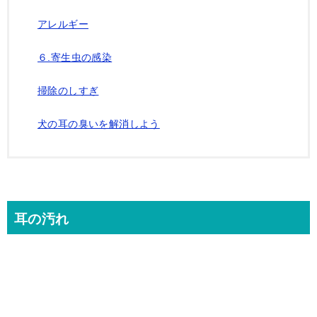
アレルギー
６.寄生虫の感染
掃除のしすぎ
犬の耳の臭いを解消しよう
耳の汚れ