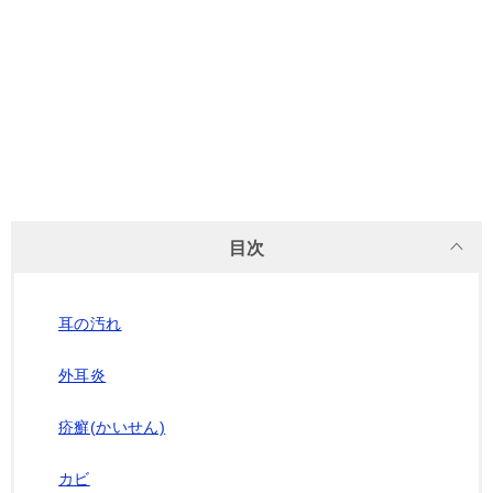
目次
耳の汚れ
外耳炎
疥癬(かいせん)
カビ