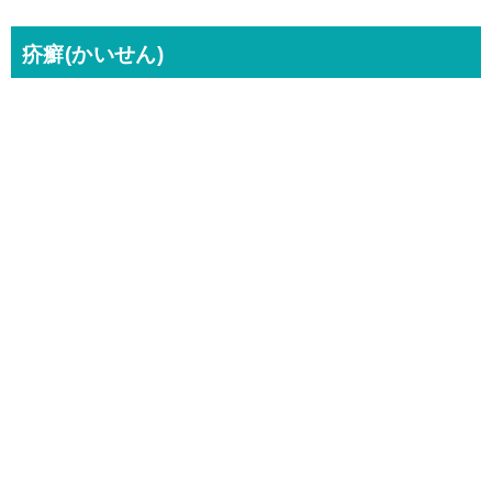
疥癬(かいせん)