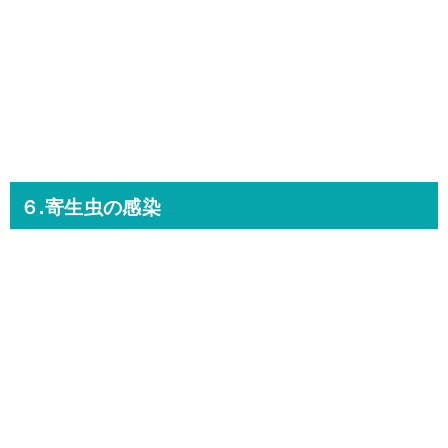
６.寄生虫の感染