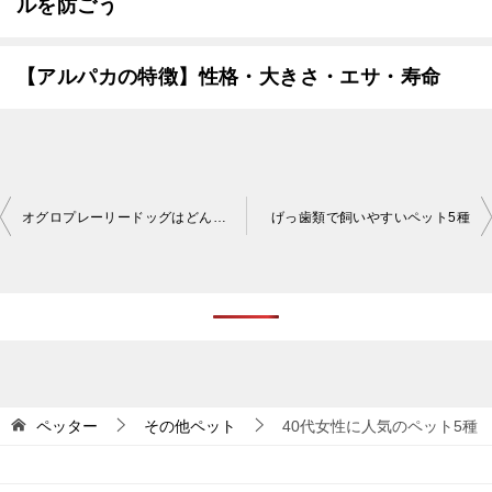
ルを防ごう
【アルパカの特徴】性格・大きさ・エサ・寿命
投
オグロプレーリードッグはどんな子？性格・寿命・価格を知ろう
げっ歯類で飼いやすいペット5種
稿
ナ
ビ
ゲ
ー
シ
ペッター
その他ペット
40代女性に人気のペット5種
ョ