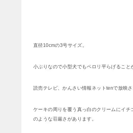
直径10cmの3号サイズ。
小ぶりなので小型犬でもペロリ平らげること
読売テレビ、かんさい情報ネットtenで放映
ケーキの周りを覆う真っ白のクリームにイチ
のような荘厳さがあります。