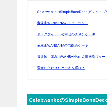
CelebwankoのSimpleBoneDeco(ピンク・
帝塚山WANBANAのスターツリー
ドッグダイナーの幸せのチキンケーキ
帝塚山WANBANAの似顔絵ケーキ
番外編・帝塚山WANBANAの犬用無添加ケ
愛犬に合わせたケーキを選ぼう
CelebwankoのSimpleBone