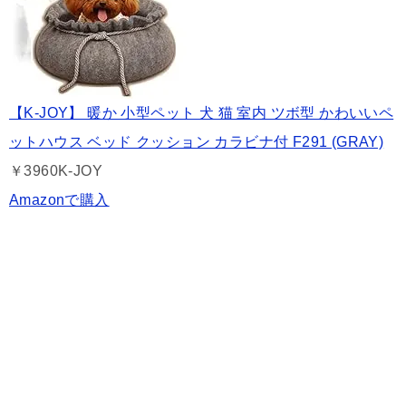
【K-JOY】 暖か 小型ペット 犬 猫 室内 ツボ型 かわいいペ
ットハウス ベッド クッション カラビナ付 F291 (GRAY)
￥3960
K-JOY
Amazonで購入