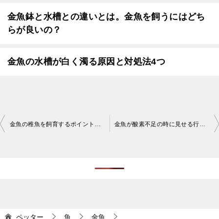
金魚鉢と水槽との違いとは。金魚を飼うにはどち
らが良いの？
金魚の水槽が白く濁る原因と対処法4つ
投
金魚の稚魚を飼育するポイント。金魚を上手く育てよう
金魚が酸素不足の時に見せる行動や仕草とは
稿
ナ
ビ
ゲ
ー
シ
ペッター
魚
金魚