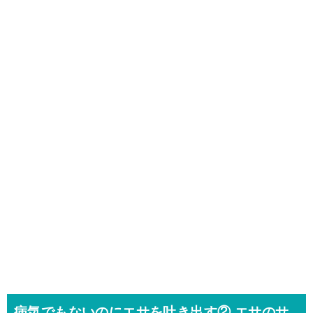
病気でもないのにエサを吐き出す②.エサのサ