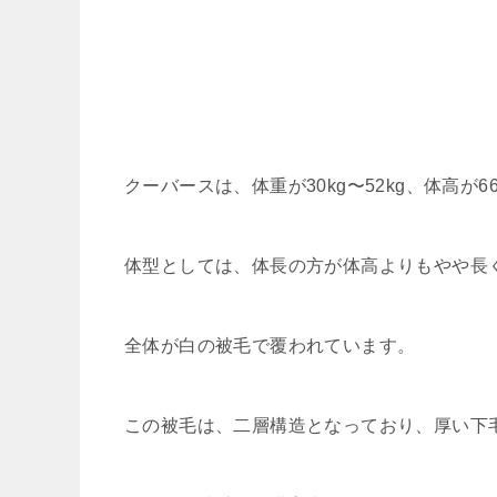
クーバースは、体重が30kg〜52kg、体高が
体型としては、体長の方が体高よりもやや長
全体が白の被毛で覆われています。
この被毛は、二層構造となっており、厚い下