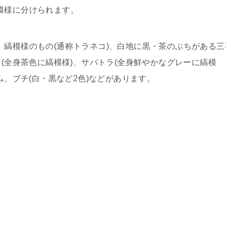
模様に分けられます。
縞模様のもの(通称トラネコ)、白地に黒・茶のぶちがある三
ラ(全身茶色に縞模様)、サバトラ(全身鮮やかなグレーに縞模
ム、ブチ(白・黒など2色)などがあります。