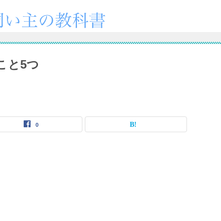
こと5つ
0