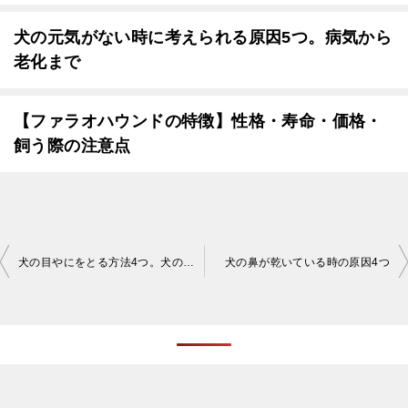
犬の元気がない時に考えられる原因5つ。病気から
老化まで
【ファラオハウンドの特徴】性格・寿命・価格・
飼う際の注意点
投
犬の目やにをとる方法4つ。犬の目やにをとってあげよう
犬の鼻が乾いている時の原因4つ
稿
ナ
ビ
ゲ
ー