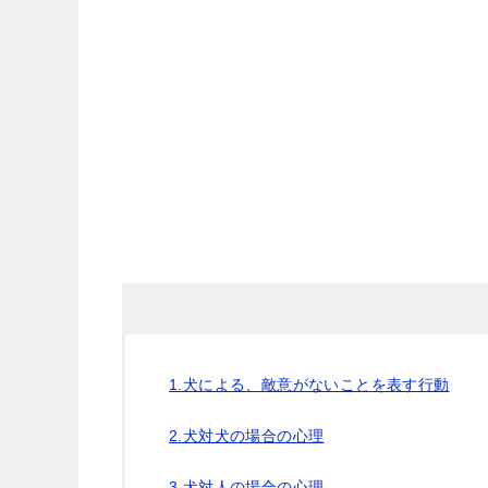
1.犬による、敵意がないことを表す行動
2.犬対犬の場合の心理
3.犬対人の場合の心理