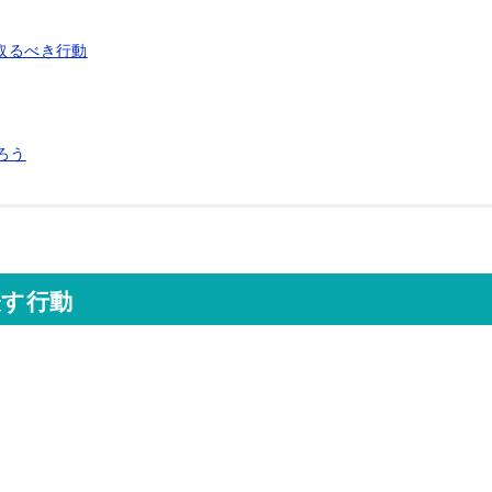
取るべき行動
ろう
表す行動