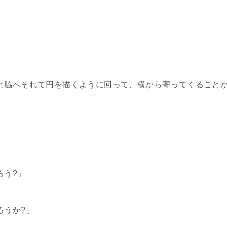
と脇へそれて円を描くように回って、横から寄ってくること
ろう?」
ろうか?」