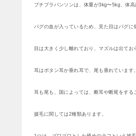
プチブラバンソンは、体重が3kg〜5kg、体高
パグの血が入っているため、見た目はパグに
目は大きく少し離れており、マズルは出てお
耳はボタン耳か垂れ耳で、尾も垂れています
耳も尾も、国によっては、断耳や断尾をする
披毛に関しては2種類あります。
1つは、ゴワゴワとした硬めのラフという披