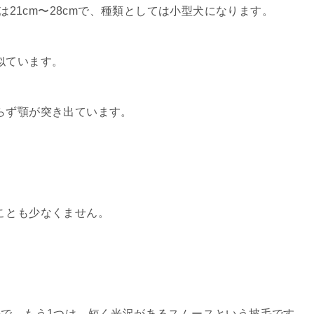
は21cm〜28cmで、種類としては小型犬になります。
似ています。
らず顎が突き出ています。
。
ことも少なくません。
毛で、もう1つは、短く光沢があるスムースという披毛です。