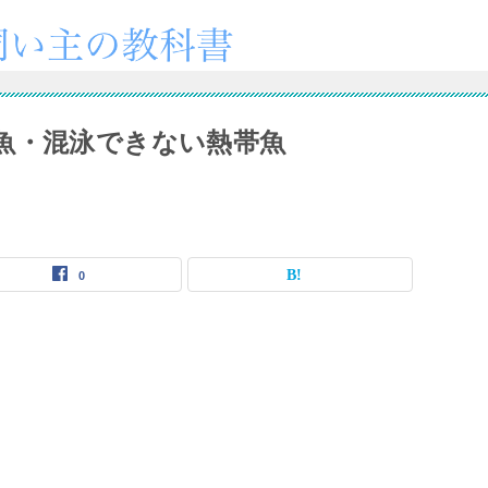
魚・混泳できない熱帯魚
0