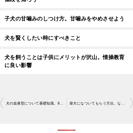
子犬の甘噛みのしつけ方。甘噛みをやめさせよう
犬を賢くしたい時にすべきこと
犬を飼うことは子供にメリットが沢山。情操教育
に良い影響
投
犬の血液型について基礎知識。8種類以上ある血液型の輸血や抗体を知ろう
柴犬になついてもらう方法。なつかない柴犬を可愛がろう
稿
ナ
ビ