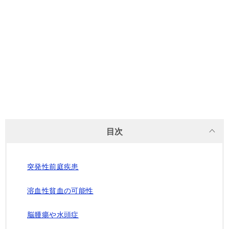
目次
突発性前庭疾患
溶血性貧血の可能性
脳腫瘍や水頭症