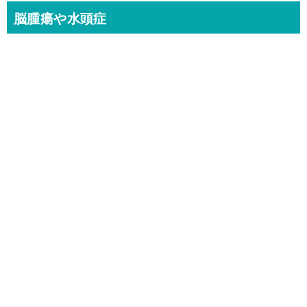
脳腫瘍や水頭症