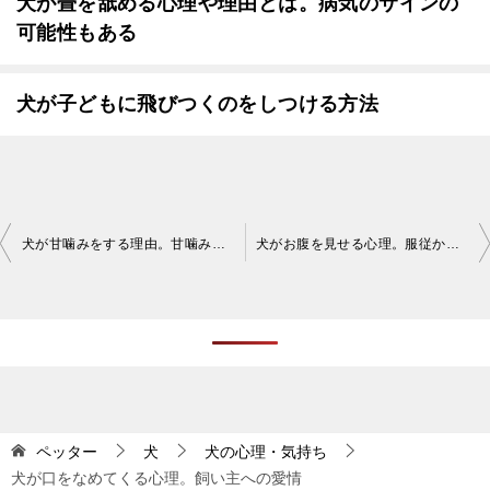
犬が畳を舐める心理や理由とは。病気のサインの
可能性もある
犬が子どもに飛びつくのをしつける方法
投
犬が甘噛みをする理由。甘噛みの心理を知ろう
犬がお腹を見せる心理。服従から信頼までへそ天をする理由を知ろう
稿
ナ
ビ
ゲ
ー
シ
ペッター
犬
犬の心理・気持ち
犬が口をなめてくる心理。飼い主への愛情
ョ