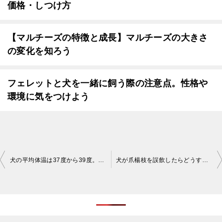
価格・しつけ方
【マルチーズの特徴と成長】マルチーズの大きさ
の変化を知ろう
フェレットと犬を一緒に飼う際の注意点。性格や
環境に気をつけよう
投
犬の平均体温は37度から39度。体温の計り方や低い場合の対処法
犬が爪楊枝を誤飲したらどうすれば良いの？すぐにケアしてあげよう
稿
ナ
ビ
ゲ