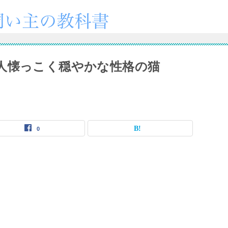
人懐っこく穏やかな性格の猫
0