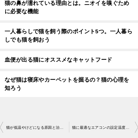
猫の鼻が濡れている理由とは。ニオイを嗅ぐため
に必要な機能
一人暮らしで猫を飼う際のポイント5つ。一人暮ら
しでも猫を飼おう
血便が出る猫にオススメなキャットフード
なぜ猫は寝床やカーペットを掘るの？猫の心理を
知ろう
投
猫が低温やけどになる原因と治療法
猫に最適なエアコンの設定温度は27度から29度。猫を暑さや寒さから守ろう
稿