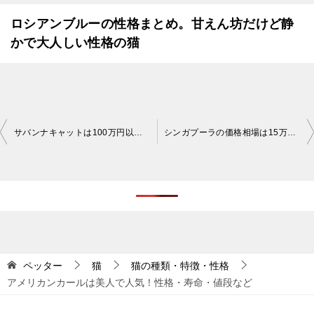
ロシアンブルーの性格まとめ。甘えん坊だけど静
かで大人しい性格の猫
投
サバンナキャットは100万円以上することも！サバンナキャットの性格・値段・寿命・体格を紹介
シンガプーラの価格相場は15万円から。30万円以上するシンガプーラも
稿
ナ
ビ
ゲ
ー
シ
ペッター
猫
猫の種類・特徴・性格
アメリカンカールは美人で人気！性格・寿命・値段など
ョ
ン