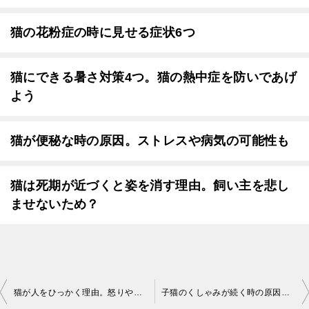
猫の花粉症の時に見せる症状6つ
猫にできる暑さ対策4つ。猫の熱中症を防いであげ
よう
猫が便秘な時の原因。ストレスや病気の可能性も
猫は死期が近づくと姿を消す理由。飼い主を悲し
ませないため？
投
猫が人をひっかく理由。怒りやパニック状態からじゃれているだけのことも
子猫のくしゃみが続く時の原因。鼻炎や副鼻腔炎からウイルス性気管炎の可能性も