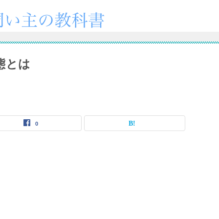
態とは
0