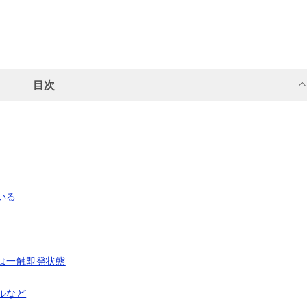
目次
いる
は一触即発状態
ルなど