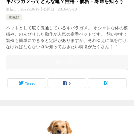
キバラガメってどんな亀？性格・価格・寿命を知ろう
更新日：
2022-10-19
公開日：
2016-08-18
爬虫類
ペットとして広く流通しているキバラガメ。 オシャレな体の模
様や、のんびりした動作が人気の定番ペットです。 飼いやすく
繁殖も簡単にできると定評がありますが、それゆえに気を付け
なければならない点や知っておきたい特徴がたくさん […]
続きを読む
Tweet
0