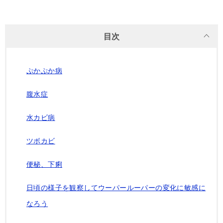
目次
ぷかぷか病
腹水症
水カビ病
ツボカビ
便秘、下痢
日頃の様子を観察してウーパールーパーの変化に敏感に
なろう