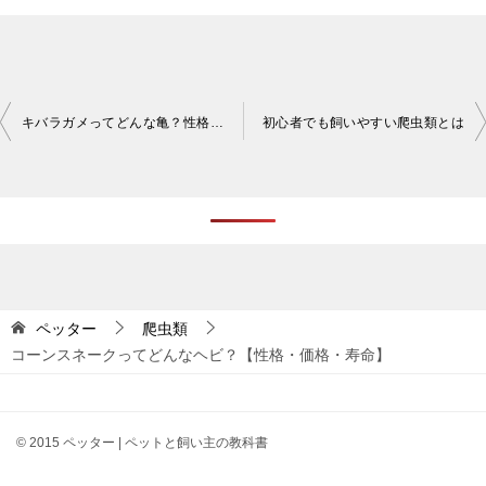
投
キバラガメってどんな亀？性格・価格・寿命を知ろう
初心者でも飼いやすい爬虫類とは
稿
ナ
ビ
ゲ
ー
シ
ペッター
爬虫類
コーンスネークってどんなヘビ？【性格・価格・寿命】
ョ
ン
© 2015 ペッター | ペットと飼い主の教科書