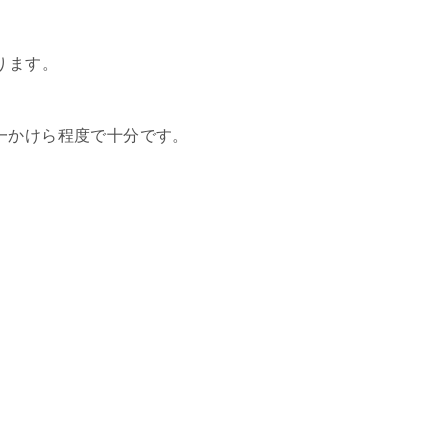
ります。
一かけら程度で十分です。