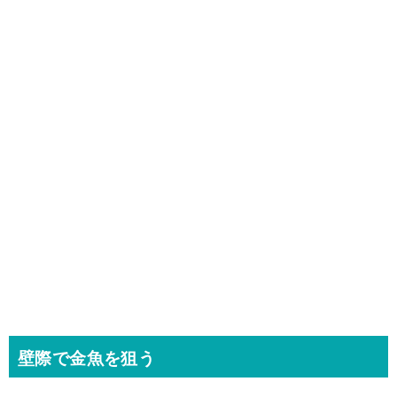
壁際で金魚を狙う