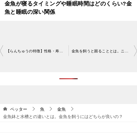
金魚が寝るタイミングや睡眠時間はどのくらい?金
魚と睡眠の深い関係
投
【らんちゅうの特徴】性格・寿命・価格・病気など
金魚を飼うと困ることとは。ニオイや引っ越し時に注意
稿
ナ
ビ
ゲ
ー
シ
ペッター
魚
金魚
金魚鉢と水槽との違いとは。金魚を飼うにはどちらが良いの？
ョ
ン