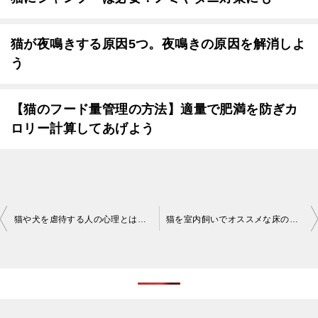
猫が夜鳴きする原因5つ。夜鳴きの原因を解消しよ
う
【猫のフード量管理の方法】適量で肥満を防ぎカ
ロリー計算してあげよう
投
猫や犬を虐待する人の心理とは。なぜ動物をいじめるのか
猫を室内飼いでオススメな床の材質やポイント
稿
ナ
ビ
ゲ