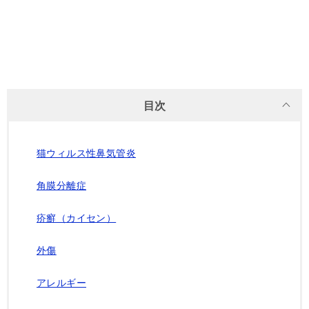
目次
猫ウィルス性鼻気管炎
角膜分離症
疥癬（カイセン）
外傷
アレルギー