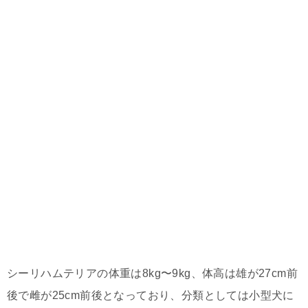
シーリハムテリアの体重は8kg〜9kg、体高は雄が27cm前
後で雌が25cm前後となっており、分類としては小型犬に