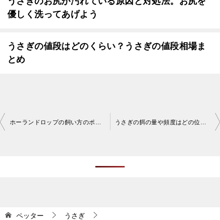
うさぎのお尻が汚れている原因と対処法。お尻を
優しく洗ってあげよう
うさぎの値段はどのくらい？うさぎの値段相場ま
とめ
投
ホーランドロップの飼い方のポイント7つ
うさぎの餌の量や頻度はどの位がベスト？
稿
ナ
ビ
ゲ
ー
シ
ペッター
うさぎ