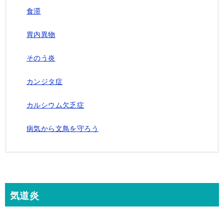
食滞
胃内異物
そのう炎
カンジタ症
カルシウム欠乏症
病気から文鳥を守ろう
気道炎