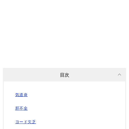
目次
気道炎
肝不全
ヨード欠乏