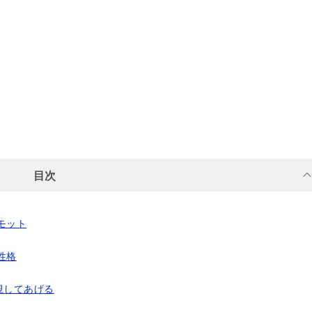
目次
モット
性格
視してあげる