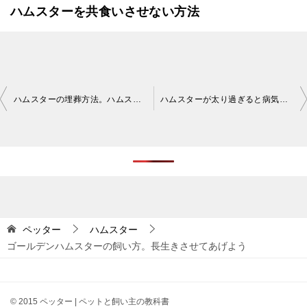
ハムスターを共食いさせない方法
投
ハムスターの埋葬方法。ハムスターときちんとお別れをしよう
ハムスターが太り過ぎると病気リスクが高まる。心臓病や糖尿病など
稿
ナ
ビ
ゲ
ー
シ
ペッター
ハムスター
ゴールデンハムスターの飼い方。長生きさせてあげよう
ョ
ン
© 2015 ペッター | ペットと飼い主の教科書