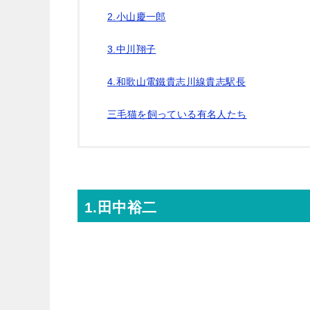
2.小山慶一郎
3.中川翔子
4.和歌山電鐵貴志川線貴志駅長
三毛猫を飼っている有名人たち
1.田中裕二