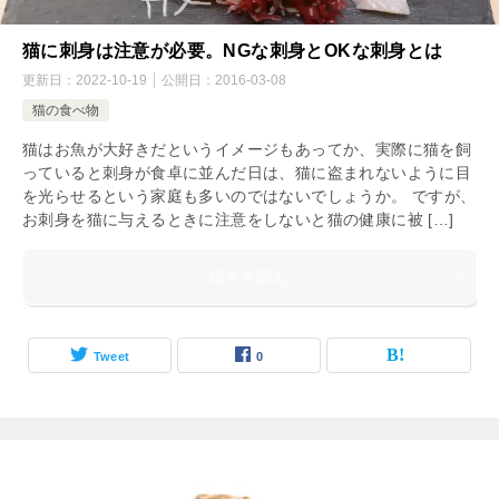
猫に刺身は注意が必要。NGな刺身とOKな刺身とは
更新日：
2022-10-19
公開日：
2016-03-08
猫の食べ物
猫はお魚が大好きだというイメージもあってか、実際に猫を飼
っていると刺身が食卓に並んだ日は、猫に盗まれないように目
を光らせるという家庭も多いのではないでしょうか。 ですが、
お刺身を猫に与えるときに注意をしないと猫の健康に被 […]
続きを読む
Tweet
0