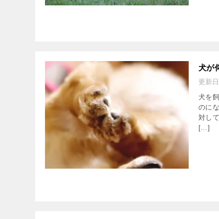
犬が
更新日
犬を
のにな
対し
[…]