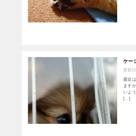
ケー
更新日
最近
ます
いよう
[…]