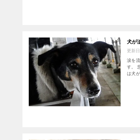
犬が
更新日
涙を流
す。 
は犬