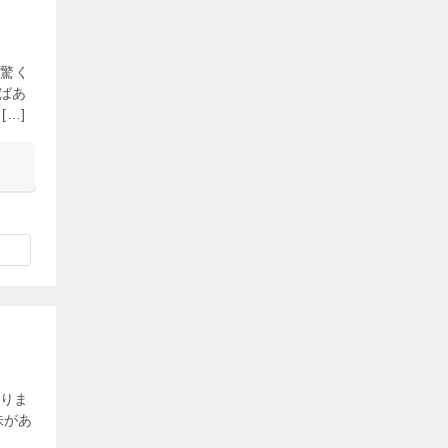
も驚く
ばあ
…]
りま
味があ