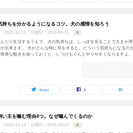
気持ちを分かるようになるコツ。犬の感情を知ろう
：
2022-10-19
公開日：
2015-09-21
犬
遊んだり生活するうえで、犬の気持ちは、しっぽを見ることで大まか理
とが出来ます。 犬がどんな時に何をすると、どういう気持ちになるの
と簡単な動きを知っておくと、しつけもぐんとやりやすくなりますよ。
続きを読む
Tweet
0
飼い主を噛む理由4つ。なぜ噛んでくるのか
：
2022-10-19
公開日：
2015-09-21
犬