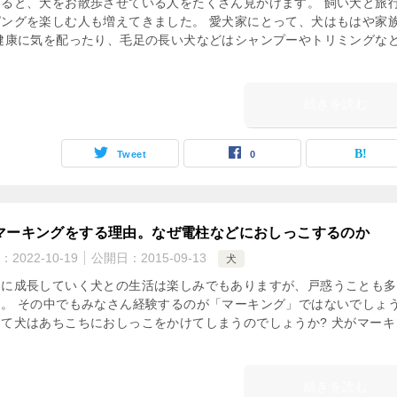
出ると、犬をお散歩させている人をたくさん見かけます。 飼い犬と旅
ピングを楽しむ人も増えてきました。 愛犬家にとって、犬はもはや家
 健康に気を配ったり、毛足の長い犬などはシャンプーやトリミングな
続きを読む
Tweet
0
マーキングをする理由。なぜ電柱などにおしっこするのか
：
2022-10-19
公開日：
2015-09-13
犬
日に成長していく犬との生活は楽しみでもありますが、戸惑うことも多
う。 その中でもみなさん経験するのが「マーキング」ではないでしょ
て犬はあちこちにおしっこをかけてしまうのでしょうか? 犬がマーキ
続きを読む