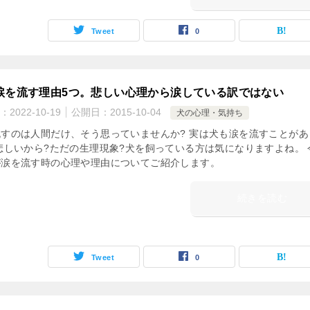
Tweet
0
涙を流す理由5つ。悲しい心理から涙している訳ではない
：
2022-10-19
公開日：
2015-10-04
犬の心理・気持ち
すのは人間だけ、そう思っていませんか? 実は犬も涙を流すことがあ
悲しいから?ただの生理現象?犬を飼っている方は気になりますよね。 
が涙を流す時の心理や理由についてご紹介します。
続きを読む
Tweet
0