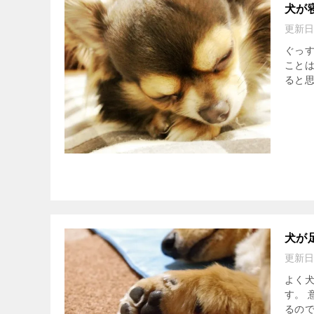
犬が
更新日
ぐっす
ことは
ると思
犬が
更新日
よく
す。
るの