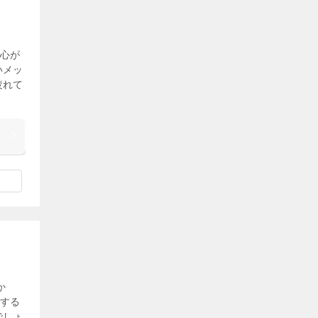
心が
いメッ
疲れて
か
する
でしょ