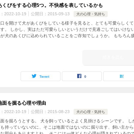
あくびをする心理5つ。不快感を表しているかも
：
2022-10-19
公開日：
2015-09-13
犬の心理・気持ち
な口を開けて犬があくびをしている様子を見ると、とても可愛らしくて
ます。 しかし、実はただ可愛らしいというだけで見過ごしてはいけな
ジが犬のあくびに込められていることをご存知でしょうか。 もちろん
続きを読む
Tweet
0
地面を掘る心理や理由
：
2022-10-19
公開日：
2015-08-23
犬の心理・気持ち
面を掘ろうとする。 犬を飼っているとよく見掛けるシーンです。 し
何も持っていないのに、そこは地面ではないのに掘り出す、飼い主から
問な部分もありますよね。 そこには一体どんな心理が隠されているの