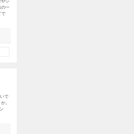
行やシ
族の一
どで
いで
うか。
ン