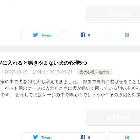
続きを読む
Tweet
0
ジに入れると鳴きやまない犬の心理5つ
：
2022-10-19
公開日：
2015-09-21
犬の心理・気持ち
は家の中で犬を飼う人も増えてきました。 部屋で自由に遊ばせること
が、ペット用のケージに入れたときに犬が鳴いて困っている飼い主さん
です。 どうして犬はケージの中で鳴くのでしょうか? その原因と対
続きを読む
Tweet
0