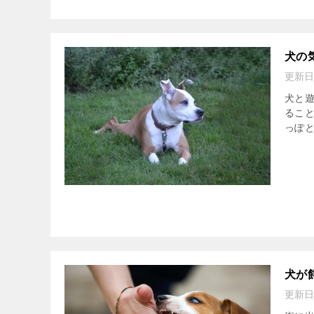
犬の
更新日
犬と
るこ
っぽ
犬が
更新日