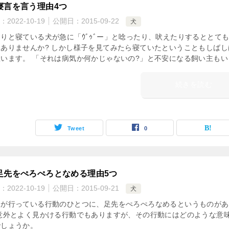
寝言を言う理由4つ
：
2022-10-19
公開日：
2015-09-22
犬
りと寝ている犬が急に「ｳﾞｩﾞー」と唸ったり、吠えたりするととて
ありませんか? しかし様子を見てみたら寝ていたということもしばし
います。 「それは病気か何かじゃないの?」と不安になる飼い主もい [
続きを読む
Tweet
0
足先をぺろぺろとなめる理由5つ
：
2022-10-19
公開日：
2015-09-21
犬
犬が行っている行動のひとつに、足先をぺろぺろなめるというものがあ
 意外とよく見かける行動でもありますが、その行動にはどのような意
でしょうか。