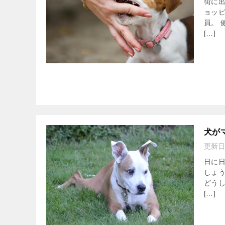
街に
ョッ
員。
[…]
犬が
更新日
日に
しょ
どうし
[…]