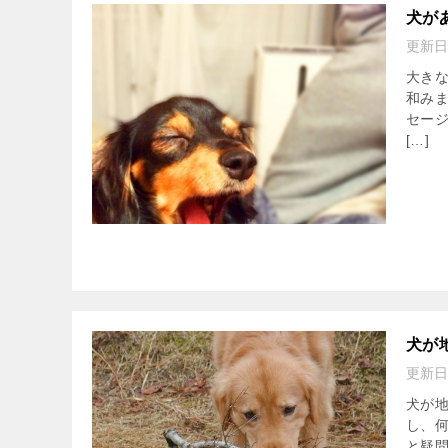
犬が
更新日
大き
和み
セー
[…]
犬が
更新日
犬が地
し、
と疑