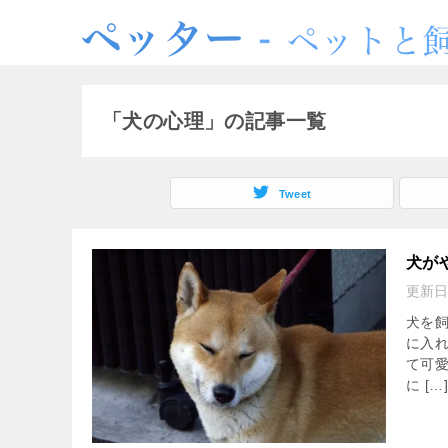
「犬の心理」の記事一覧
Tweet
犬が
更新日
犬を
に入
て可
に […]