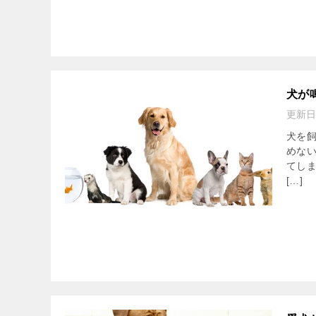
犬が
更新日
犬を
めない
てし
[…]