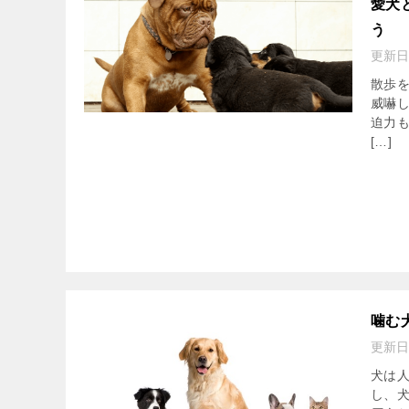
愛犬
う
更新日
散歩
威嚇
迫力
[…]
噛む
更新日
犬は
し、