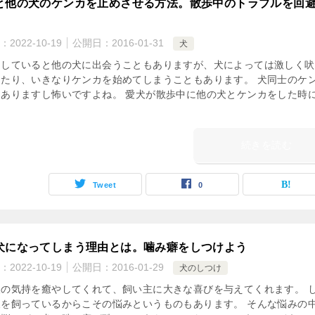
と他の犬のケンカを止めさせる方法。散歩中のトラブルを回
：
2022-10-19
公開日：
2016-01-31
犬
をしていると他の犬に出会うこともありますが、犬によっては激しく吠
したり、いきなりケンカを始めてしまうこともあります。 犬同士のケ
もありますし怖いですよね。 愛犬が散歩中に他の犬とケンカをした時
続きを読む
Tweet
0
犬になってしまう理由とは。噛み癖をしつけよう
：
2022-10-19
公開日：
2016-01-29
犬のしつけ
人の気持を癒やしてくれて、飼い主に大きな喜びを与えてくれます。 
犬を飼っているからこその悩みというものもあります。 そんな悩みの