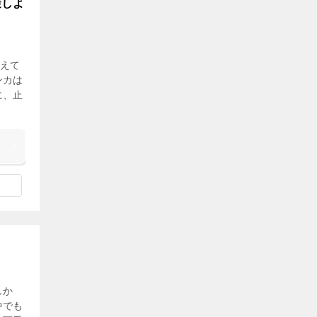
避しよ
えて
ンカは
に、止
しか
中でも