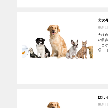
犬の
更新日
犬は
い散
こと
必 […]
はし
更新日