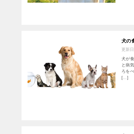
犬の
更新日
犬が
と病
ろを
[…]