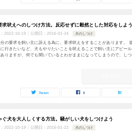
要求吠えへのしつけ方法。反応せずに毅然とした対応をしよ
：
2022-10-19
公開日：
2016-01-24
犬のしつけ
自分の要求を飼い主に訴える為に、要求吠えをすることがあります。 
歩に行きたいなど、犬もやりたいことを吠えることで飼い主にアピール
がありますが、何でも聞いているとわがままになってしまうので、しつ
続きを読む
Tweet
0
ゃぐ犬を大人しくする方法。騒がしい犬をしつけよう
：
2022-10-19
公開日：
2016-01-22
犬のしつけ