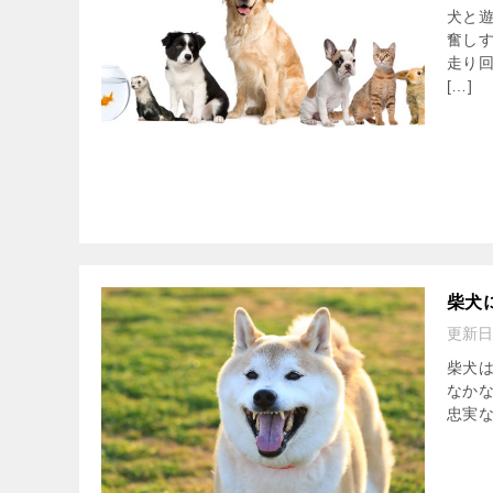
犬と
奮し
走り
[…]
柴犬
更新日
柴犬
なか
忠実