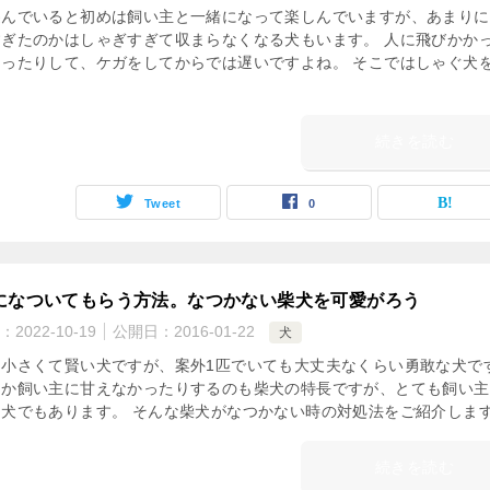
遊んでいると初めは飼い主と一緒になって楽しんでいますが、あまりに
すぎたのかはしゃぎすぎて収まらなくなる犬もいます。 人に飛びかか
回ったりして、ケガをしてからでは遅いですよね。 そこではしゃぐ犬
続きを読む
Tweet
0
になついてもらう方法。なつかない柴犬を可愛がろう
：
2022-10-19
公開日：
2016-01-22
犬
は小さくて賢い犬ですが、案外1匹でいても大丈夫なくらい勇敢な犬で
なか飼い主に甘えなかったりするのも柴犬の特長ですが、とても飼い主
な犬でもあります。 そんな柴犬がなつかない時の対処法をご紹介しま
続きを読む