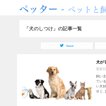
「犬のしつけ」の記事一覧
Tweet
犬が
更新日
飼い
てい
い犬
せ […]