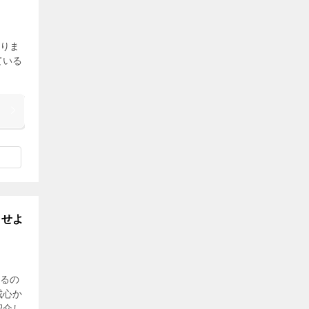
りま
ている
させよ
るの
戒心か
紹介し