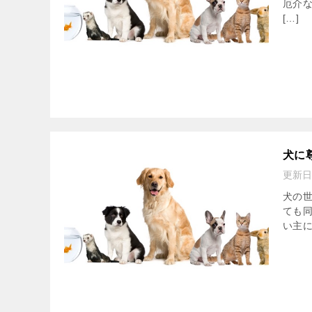
厄介
[…]
犬に
更新日
犬の
ても
い主