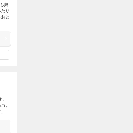
も興
ったり
をおと
す。
には
す。