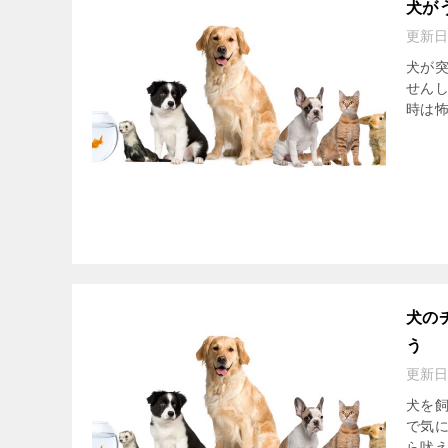
犬が
更新日
犬が
せん
時は
犬の
う
更新日
犬を
で気
ら吠