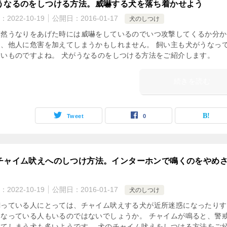
うなるのをしつける方法。威嚇する犬を落ち着かせよう
：
2022-10-19
公開日：
2016-01-17
犬のしつけ
突然うなりをあげた時には威嚇をしているのでいつ攻撃してくるか分か
し、他人に危害を加えてしまうかもしれません。 飼い主も犬がうなっ
怖いものですよね。 犬がうなるのをしつける方法をご紹介します。
続きを読む
Tweet
0
チャイム吠えへのしつけ方法。インターホンで鳴くのをやめ
：
2022-10-19
公開日：
2016-01-17
犬のしつけ
飼っている人にとっては、チャイム吠えする犬が近所迷惑になったりす
になっている人もいるのではないでしょうか。 チャイムが鳴ると、警
えてしまう犬も多いようです。 犬のチャイム吠えをしつける方法をご