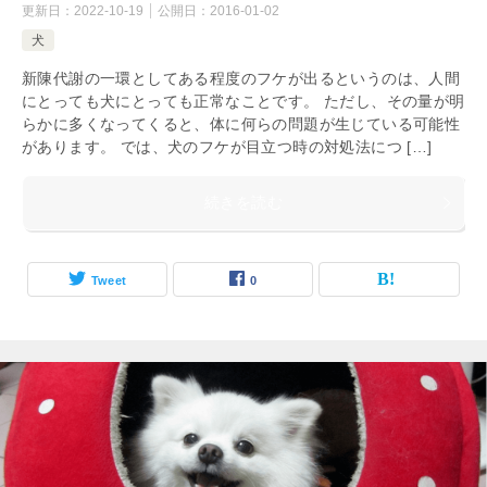
更新日：
2022-10-19
公開日：
2016-01-02
犬
新陳代謝の一環としてある程度のフケが出るというのは、人間
にとっても犬にとっても正常なことです。 ただし、その量が明
らかに多くなってくると、体に何らの問題が生じている可能性
があります。 では、犬のフケが目立つ時の対処法につ […]
続きを読む
Tweet
0